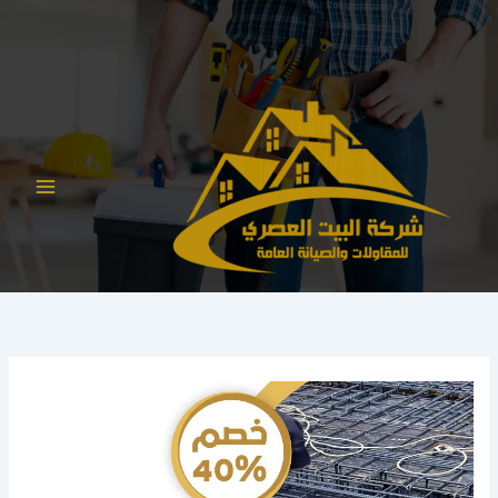
خطي
لى
لمحتوى