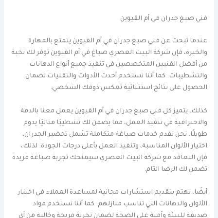
فني صبغ جدران في أم القيوين
عندما تبحث عن فني صبغ جدران في أم القيوين يتمتع بالمهارة
والخبرة، فإن شركة البيت العصري صباغ في أم القيوين توفر لك نخبة
من أفضل الفنيين المتخصصين في تنفيذ جميع أنواع الدهانات
والتشطيبات. كما أننا نستخدم أحدث الأدوات والتقنيات لضمان
الحصول على نتائج استثنائية تعكس ذوقك الشخصي.
كذلك، يتميز كل فني صبغ جدران في أم القيوين يعمل معنا بالدقة
والاحترافية في تنفيذ العمل، مما يضمن لك تشطيبًا مثاليًا يدوم
طويلًا. نحن نقدم خدمات صباغة متكاملة تشمل تحضير الجدران،
اختيار الألوان المناسبة، وتنفيذ العمل بأعلى درجات الجودة. لذلك،
فإن التعاقد مع شركة البيت العصري سيمنحك تجربة صباغة فريدة
تضمن لك الرضا التام.
أيضًا، نهتم بتقديم استشارات مجانية لمساعدة العملاء في اختيار
الألوان والدهانات التي تناسب منازلهم. كما أننا نستخدم مواد
صديقة للبيئة وآمنة على الصحة لضمان تجربة مريحة وخالية من أي