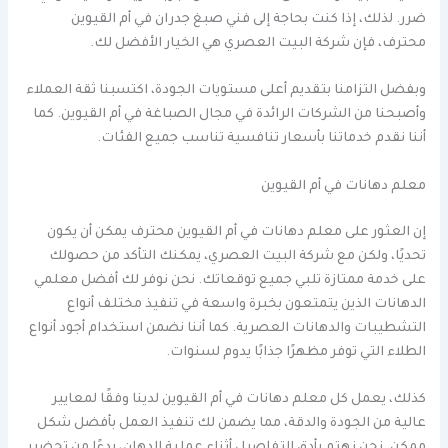
ضرر. لذلك، إذا كنت بحاجة إلى فني صبغ جدران في أم القيوين
محترف، فإن شركة البيت العصري هي الخيار الأفضل لك.
وبفضل التزامنا بتقديم أعلى مستويات الجودة، اكتسبنا ثقة العملاء
وأصبحنا من الشركات الرائدة في مجال الصباغة في أم القيوين. كما
أننا نقدم خدماتنا بأسعار تنافسية تناسب جميع الفئات.
معلم دهانات في أم القيوين
إن العثور على معلم دهانات في أم القيوين محترف يمكن أن يكون
تحديًا، ولكن مع شركة البيت العصري، يمكنك التأكد من حصولك
على خدمة ممتازة تلبي جميع توقعاتك. نحن نوفر لك أفضل معلمي
الدهانات الذين يتمتعون بخبرة واسعة في تنفيذ مختلف أنواع
التشطيبات والدهانات العصرية. كما أننا نضمن استخدام أجود أنواع
الطلاء التي توفر مظهرًا جذابًا يدوم لسنوات.
كذلك، يعمل كل معلم دهانات في أم القيوين لدينا وفقًا لمعايير
عالية من الجودة والدقة، مما يضمن لك تنفيذ العمل بأفضل شكل
ممكن. نحن نهتم بأدق التفاصيل أثناء عملية الدهان، بدءًا من تحضير