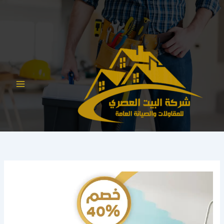
خطي
لى
لمحتوى