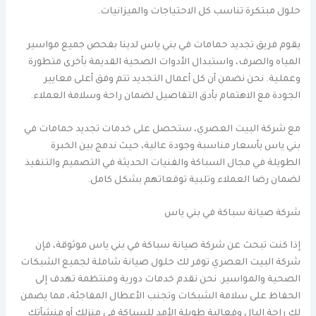
حلول مبتكرة تناسب كل الاحتياجات والميزانيات.
يقوم فريق تجديد حمامات في بني ياس لدينا بفحص جميع مواسير
المياه والصرف، واستبدال الأدوات الصحية القديمة بأخرى متطورة
وعملية. نحن نضمن أن كل أعمال التجديد تتم وفق أعلى معايير
الجودة مع الاهتمام بأدق التفاصيل لضمان راحة وسلامة العملاء.
مع شركة البيت العصري، ستحصل على خدمات تجديد حمامات في
بني ياس بأسعار مناسبة وجودة عالية، حيث ندمج بين الخبرة
الطويلة في مجال السباكة والفنيات الحديثة في التصميم والتنفيذ
لضمان رضا العملاء وتلبية توقعاتهم بشكل كامل.
شركة صيانة سباكة في بني ياس
إذا كنت تبحث عن شركة صيانة سباكة في بني ياس موثوقة، فإن
شركة البيت العصري توفر لك حلول صيانة شاملة لجميع الشبكات
الصحية والمواسير. نحن نقدم خدمات دورية ومنتظمة تهدف إلى
الحفاظ على سلامة الشبكات وتجنب الأعطال المفاجئة، مما يضمن
لك راحة البال وفعالية طويلة الأمد للسباكة في منزلك أو منشأتك