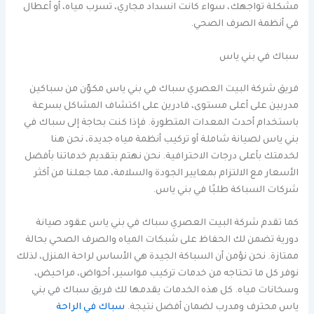
مشكلة تواجهك، سواء كانت انسداد مجاري، تسرب مياه، أو أعطال
في أنظمة الصرف الصحي.
سباك في بني ياس
فريق شركة البيت العصري سباك في بني ياس مكوّن من سباكين
مدربين على أعلى مستوى، قادرين على اكتشاف المشاكل بسرعة
باستخدام أحدث المعدات المتطورة. فإذا كنت بحاجة إلى سباك في
بني ياس لصيانة شاملة أو تركيب أنظمة مياه جديدة، نحن هنا
لخدمتك بأعلى درجات الاحترافية. نحن نهتم بتقديم خدماتنا بأفضل
الأسعار مع الالتزام بمعايير الجودة والسلامة، مما جعلنا من أكثر
شركات السباكة طلبًا في بني ياس.
كما تقدم شركة البيت العصري سباك في بني ياس عقود صيانة
دورية تضمن لك الحفاظ على شبكات المياه والصرف الصحي بحالة
ممتازة. نحن نؤمن أن السباكة الجيدة هي الأساس لراحة المنزل، لذلك
نوفر كل ما تحتاجه من خدمات تركيب مواسير، أحواض، مراحيض،
وسخانات مياه. كل هذه الخدمات يقدمها لك فريق سباك في بني
ياس محترف ومدرب لضمان أفضل نتيجة.
سباك في الراحة