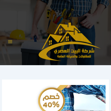
خطي
لى
لمحتوى