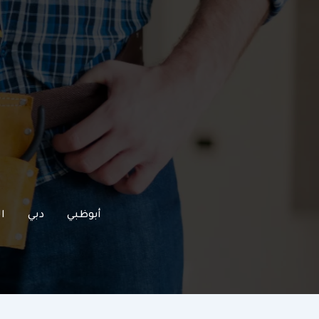
خطي
لى
لمحتوى
أبوظبي
دبي
ا