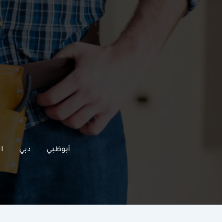
خطي
لى
لمحتوى
أبوظبي
دبي
ا