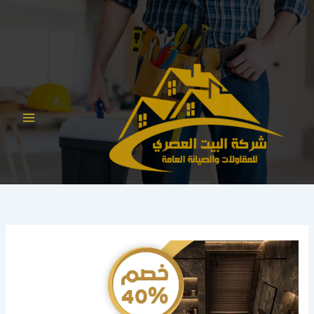
خطي
لى
لمحتوى