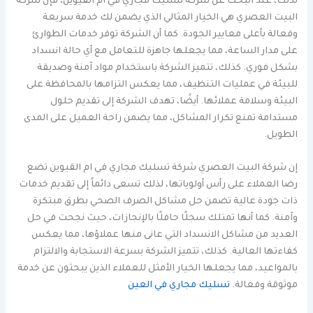
لذلك، عند البحث عن شركة تسليك مجاري في ام القيوين، فإن شركة
البيت العصري هي الخيار المثالي الذي يضمن لك خدمة سريعة
وفعالة بأعلى معايير الجودة. كما أن الشركة توفر خدمات الطوارئ
على مدار الساعة، مما يجعلها جاهزة للتعامل مع أي حالة انسداد
بشكل فوري. كذلك، تتميز الشركة باستخدام مواد آمنة وصديقة
للبيئة في عمليات التنظيف، مما يعكس التزامها بالمحافظة على
البيئة وسلامة عملائها. أيضًا، تهدف الشركة إلى تقديم حلول
مستدامة تمنع تكرار المشاكل، مما يضمن راحة العميل على المدى
الطويل.
إن شركة البيت العصري شركة تسليك مجاري في ام القيوين تضع
رضا العملاء على رأس أولوياتها، لذلك تسعى دائماً إلى تقديم خدمات
ذات جودة عالية تضمن حل مشاكل الصرف الصحي بطرق مبتكرة
وآمنة. كما أنها تمتلك سجلًا حافلًا بالإنجازات، حيث نجحت في حل
العديد من مشاكل الانسداد التي عانى منها عملاؤها، مما يعكس
كفاءتها العالية. كذلك، تتميز الشركة بسرعة الاستجابة والالتزام
بالمواعيد، مما يجعلها الخيار الأمثل للعملاء الذين يبحثون عن خدمة
موثوقة وفعالة.
تسليك مجاري في العين