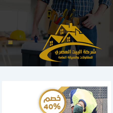
خطي
لى
لمحتوى