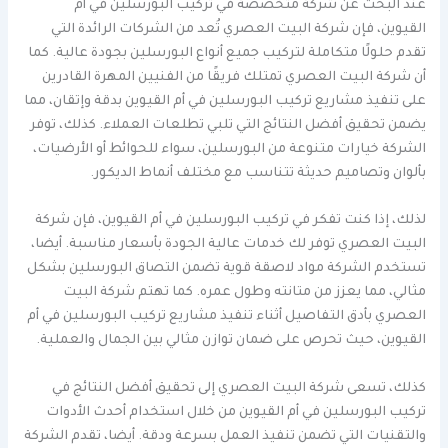
عند البحث عن شركة متخصصة في تركيب البورسلين في أم
القيوين، فإن شركة البيت العصري تُعد من الشركات الرائدة التي
تقدم حلولًا متكاملة لتركيب جميع أنواع البورسلين بجودة عالية. كما
أن شركة البيت العصري تمتلك فريقًا من الفنيين المهرة القادرين
على تنفيذ مشاريع تركيب البورسلين في أم القيوين بدقة وإتقان، مما
يضمن تحقيق أفضل النتائج التي تلبي تطلعات العملاء. كذلك، توفر
الشركة خيارات متنوعة من البورسلين، سواء للحوائط أو الأرضيات،
بألوان وتصاميم حديثة تتناسب مع مختلف أنماط الديكور.
لذلك، إذا كنت تفكر في تركيب البورسلين في أم القيوين، فإن شركة
البيت العصري توفر لك خدمات عالية الجودة بأسعار مناسبة. أيضا،
تستخدم الشركة مواد لاصقة قوية تضمن التصاق البورسلين بشكل
مثالي، مما يعزز من متانته وطول عمره. كما تهتم شركة البيت
العصري بأدق التفاصيل أثناء تنفيذ مشاريع تركيب البورسلين في أم
القيوين، حيث تحرص على ضمان توازن مثالي بين الجمال والعملية.
كذلك، تسعى شركة البيت العصري إلى تحقيق أفضل النتائج في
تركيب البورسلين في أم القيوين من خلال استخدام أحدث الأدوات
والتقنيات التي تضمن تنفيذ العمل بسرعة ودقة. أيضا، تقدم الشركة