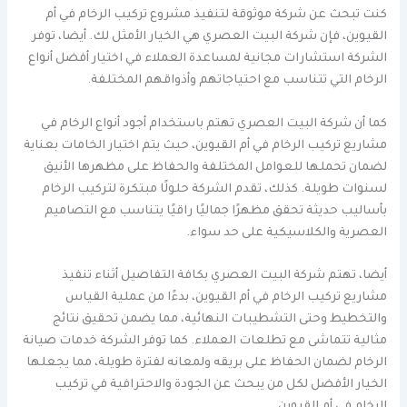
كنت تبحث عن شركة موثوقة لتنفيذ مشروع تركيب الرخام في أم
القيوين، فإن شركة البيت العصري هي الخيار الأمثل لك. أيضا، توفر
الشركة استشارات مجانية لمساعدة العملاء في اختيار أفضل أنواع
الرخام التي تتناسب مع احتياجاتهم وأذواقهم المختلفة.
كما أن شركة البيت العصري تهتم باستخدام أجود أنواع الرخام في
مشاريع تركيب الرخام في أم القيوين، حيث يتم اختيار الخامات بعناية
لضمان تحملها للعوامل المختلفة والحفاظ على مظهرها الأنيق
لسنوات طويلة. كذلك، تقدم الشركة حلولًا مبتكرة لتركيب الرخام
بأساليب حديثة تحقق مظهرًا جماليًا راقيًا يتناسب مع التصاميم
العصرية والكلاسيكية على حد سواء.
أيضا، تهتم شركة البيت العصري بكافة التفاصيل أثناء تنفيذ
مشاريع تركيب الرخام في أم القيوين، بدءًا من عملية القياس
والتخطيط وحتى التشطيبات النهائية، مما يضمن تحقيق نتائج
مثالية تتماشى مع تطلعات العملاء. كما توفر الشركة خدمات صيانة
الرخام لضمان الحفاظ على بريقه ولمعانه لفترة طويلة، مما يجعلها
الخيار الأفضل لكل من يبحث عن الجودة والاحترافية في تركيب
الرخام في أم القيوين.