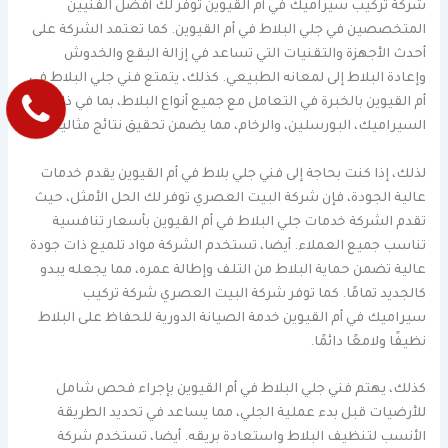
شركة تركيب سيراميك في أم القيوين توفر لك أفضل الفنيين
المتخصصين في جلي البلاط في أم القيوين. كما تعتمد الشركة على
أحدث الأجهزة والتقنيات التي تساعد في إزالة البقع والخدوش
وإعادة البلاط إلى لمعانه الطبيعي. كذلك، يتمتع فني جلي البلاط في
أم القيوين بالخبرة في التعامل مع جميع أنواع البلاط، بما في ذلك
السيراميك، البورسلين، والرخام، مما يضمن تحقيق نتائج مثالية.
لذلك، إذا كنت بحاجة إلى فني جلي بلاط في أم القيوين يقدم خدمات
عالية الجودة، فإن شركة البيت العصري توفر لك الحل الأمثل، حيث
تقدم الشركة خدمات جلي البلاط في أم القيوين بأسعار تنافسية
تناسب جميع العملاء. أيضا، تستخدم الشركة مواد تلميع ذات جودة
عالية تضمن حماية البلاط من التلف وإطالة عمره، مما يجعله يبدو
كالجديد تمامًا. كما توفر شركة البيت العصري شركة تركيب
سيراميك في أم القيوين خدمة الصيانة الدورية للحفاظ على البلاط
نظيفًا ولامعًا دائمًا.
كذلك، يهتم فني جلي البلاط في أم القيوين بإجراء فحص شامل
للأرضيات قبل بدء عملية الجلي، مما يساعد في تحديد الطريقة
الأنسب لتنظيف البلاط واستعادة بريقه. أيضا، تستخدم شركة