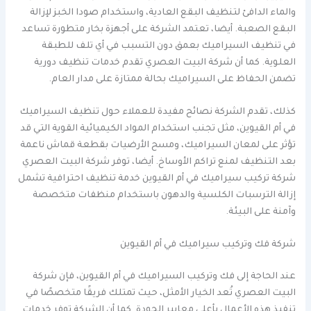
والماء الدافئ لتنظيف البقع العادية، واستخدام صودا الخبز لإزالة
البقع الصعبة. أيضا، تعتمد الشركة على أجهزة بخار متطورة تساعد
في تنظيف السيراميك بعمق دون التسبب في أي تلف للطبقة
العلوية. كما أن شركة البيت العصري تقدم خدمات تنظيف دورية
تضمن الحفاظ على السيراميك بحالة ممتازة على مدار العام.
كذلك، تقدم الشركة نصائح مفيدة للعملاء حول تنظيف السيراميك
في أم القيوين، مثل تجنب استخدام المواد الكيميائية القوية التي قد
تؤثر على لمعان السيراميك، ومسح الأرضيات بقطعة قماش ناعمة
بعد التنظيف لمنع تراكم الأوساخ. أيضا، توفر شركة البيت العصري
شركة تركيب سيراميك في أم القيوين خدمة تنظيف احترافية تشمل
إزالة الترسبات الكلسية والدهون باستخدام منظفات متخصصة
وآمنة على البيئة.
شركة فك وتركيب سيراميك في أم القيوين
عند الحاجة إلى فك وتركيب السيراميك في أم القيوين، فإن شركة
البيت العصري تُعد الخيار الأمثل، حيث تمتلك فريقًا متخصصًا في
تنفيذ هذه الأعمال بأعلى معايير الجودة. كما أن الشركة توفر خدمات