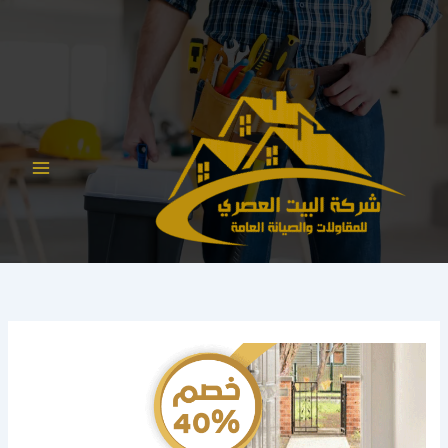
خطي
لى
لمحتوى